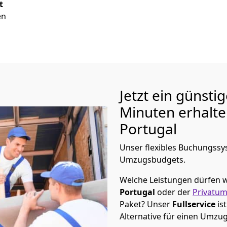
t
en
Jetzt ein günsti
Minuten erhalt
Portugal
Unser flexibles Buchungssys
Umzugsbudgets.
Welche Leistungen dürfen w
Portugal
oder der
Privatu
Paket? Unser
Fullservice
is
Alternative für einen Umzu