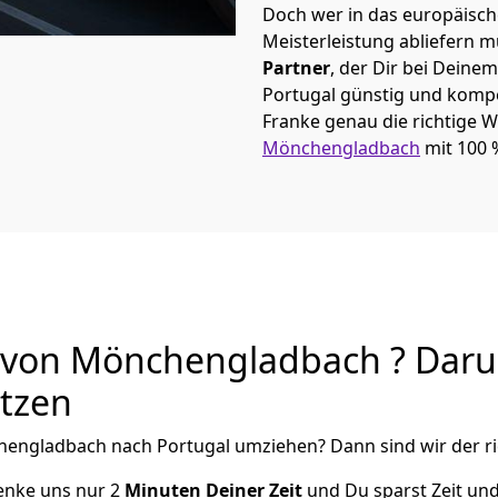
Doch wer in das europäische
Meisterleistung abliefern 
Partner
, der Dir bei Dein
Portugal günstig und kompet
Franke
genau die richtige W
Mönchen­gladbach
mit 100 
von Mönchen­gladbach ? Darum
utzen
en­gladbach
nach Portugal
umziehen? Dann sind wir der ri
henke uns nur
2
Minuten Deiner Zeit
und Du sparst Zeit un