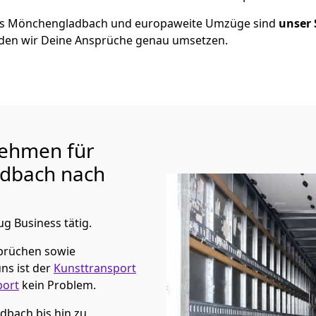
us
Mönchen­gladbach
und europaweite Umzüge sind
unser 
en wir Deine Ansprüche genau umsetzen.
ehmen für
adbach
nach
ug Business tätig.
prüchen sowie
ns ist der
Kunsttransport
port
kein Problem.
adbach
bis hin zu