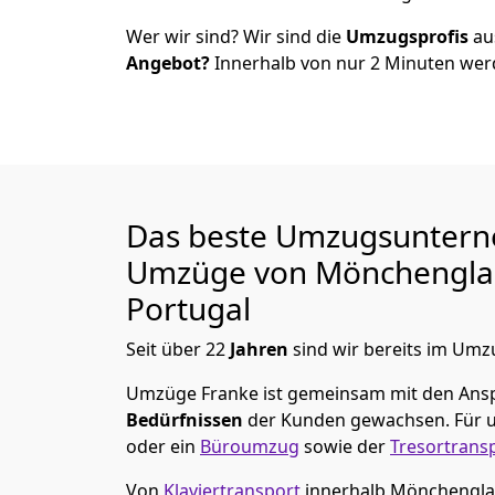
Wer wir sind? Wir sind die
Umzugsprofis
a
Angebot?
Innerhalb von nur
2
Minuten werd
Das beste Umzugsuntern
Umzüge von
Mönchen­gl
Portugal
Seit über
22
Jahren
sind wir bereits im Umz
Umzüge Franke
ist gemeinsam mit den Ans
Bedürfnissen
der Kunden gewachsen. Für u
oder ein
Büroumzug
sowie der
Tresortrans
Von
Klaviertransport
innerhalb
Mönchen­gl