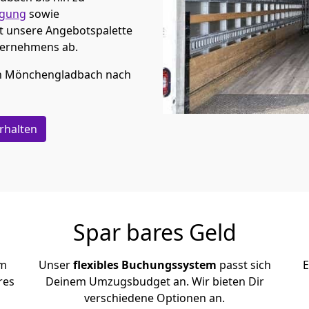
rgung
sowie
t unsere Angebotspalette
ternehmens ab.
n
Mönchen­gladbach
nach
rhalten
Spar bares Geld
em
Unser
flexibles Buchungssystem
passt sich
E
res
Deinem Umzugsbudget an. Wir bieten Dir
verschiedene Optionen an.