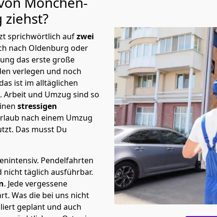
u von Mönchen­
g
ziehst?
t sprichwörtlich auf
zwei
ach nach Oldenburg oder
nung das erste große
en verlegen und noch
s ist im alltäglichen
t.
Arbeit und Umzug sind so
einen
stressigen
 Urlaub nach einem Umzug
tzt. Das musst Du
tenintensiv. Pendelfahrten
nicht täglich ausführbar.
n
. Jede vergessene
t. Was die bei uns nicht
iert geplant und auch