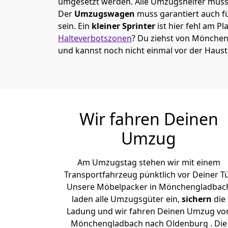
umgesetzt werden. Alle Umzugshelfer müsse
Der
Umzugswagen
muss garantiert auch f
sein. Ein
kleiner Sprinter
ist hier fehl am Pl
Halteverbotszonen
? Du ziehst von Mönche
und kannst noch nicht einmal vor der Haus
Wir fahren Deinen
Umzug
Am Umzugstag stehen wir mit einem
Transportfahrzeug pünktlich vor Deiner Tü
Unsere Möbelpacker in Mönchen­gladbac
laden alle Umzugsgüter ein,
sichern
die
Ladung und wir fahren Deinen Umzug vo
Mönchen­gladbach nach Oldenburg . Die