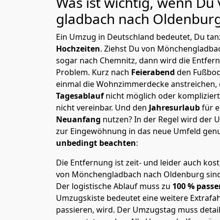
Was ist wichtig, wenn D
gladbach nach Oldenbur
Ein Umzug in Deutschland bedeutet, Du tanz
Hochzeiten
. Ziehst Du von Mönchen­gladb
sogar nach Chemnitz, dann wird die Entfer
Problem.
Kurz nach
Feierabend
den Fußbod
einmal die Wohnzimmerdecke anstreichen, da
Tagesablauf
nicht möglich oder komplizier
nicht vereinbar. Und den
Jahresurlaub
für 
Neuanfang
nutzen? In der Regel wird der
zur Eingewöhnung in das neue Umfeld genu
unbedingt beachten
:
Die Entfernung ist zeit- und leider auch kos
von Mönchen­gladbach nach Oldenburg sind 
Der logistische Ablauf muss zu
100 % passe
Umzugskiste bedeutet eine weitere Extrafahr
passieren, wird.
Der Umzugstag muss detaill