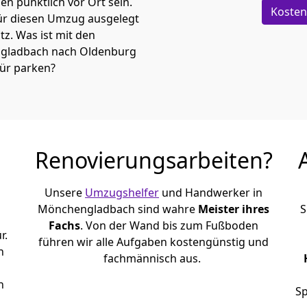
n pünktlich vor Ort sein.
Kosten
ür diesen Umzug ausgelegt
atz. Was ist mit den
n­gladbach nach Oldenburg
tür parken?
Renovierungsarbeiten?
Unsere
Umzugshelfer
und Handwerker in
Mönchen­gladbach sind wahre
Meister ihres
S
Fachs
. Von der Wand bis zum Fußboden
r.
führen wir alle Aufgaben kostengünstig und
h
fachmännisch aus.
n
Sp