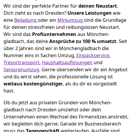
Wir sind der perfekte Partner für
deinen Neustart
.
Dich zieht es nach Dresden?
Unsere Leistungen
wie
eine
Beiladung
oder ein
Miniumzug
sind die Grundlage
für deinen stressfreien und reibungslosen Neustart.
Wir sind das
Profiunternehmen
aus Mönchen­
gladbach, das deine
Ansprüche zu 100 % umsetzt
. Seit
über 2 Jahren sind wir in Mönchen­gladbach die
Nummer eins in Sachen Umzug,
Einpackservice
,
Tresortransport
,
Haushaltsauflösungen
und
Seniorenumzug
.
Gerne übersenden wir dir ein Angebot
und du wirst sehen, die professionelle Lösung ist
weitaus kostengünstiger
, als du dir es vorgestellt
hast.
Ob du jetzt aus privaten Gründen von Mönchen­
gladbach nach Dresden umziehst oder dein
Unternehmen einen Wechsel des Firmensitzes anstrebt,
wir begleiten dich gerne. Gerade im Businessbereich
muss das
Tagesgeschäft
weiterlaufen, Ausfälle sind