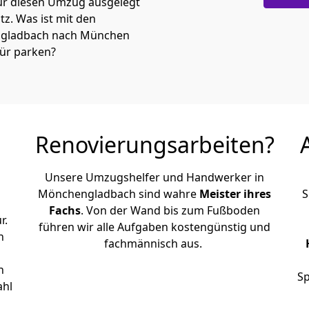
ür diesen Umzug ausgelegt
atz. Was ist mit den
n­gladbach nach München
tür parken?
Renovierungsarbeiten?
Unsere Umzugshelfer und Handwerker in
Mönchen­gladbach sind wahre
Meister ihres
S
Fachs
. Von der Wand bis zum Fußboden
r.
führen wir alle Aufgaben kostengünstig und
h
fachmännisch aus.
n
Sp
ahl