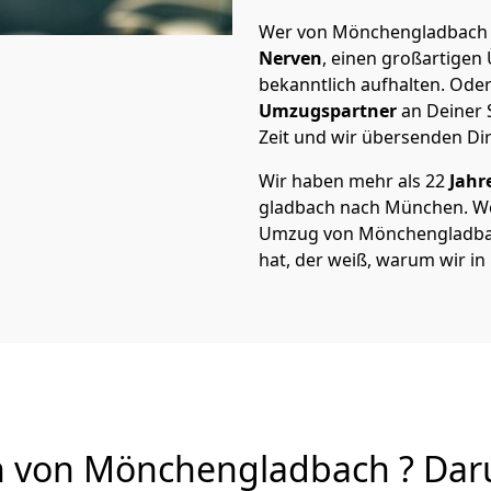
Wer von Mönchen­gladbach 
Nerven
, einen großartigen Ü
bekanntlich aufhalten. Oder
Umzugspartner
an Deiner 
Zeit und wir übersenden Dir
Wir haben mehr als 22
Jahr
gladbach nach München. We
Umzug von Mönchen­gladbac
hat, der weiß, warum wir i
on Mönchen­gladbach ? Daru