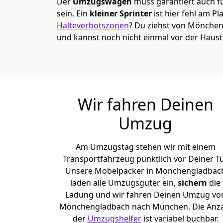
Der
Umzugswagen
muss garantiert auch f
sein. Ein
kleiner Sprinter
ist hier fehl am Pl
Halteverbotszonen
? Du ziehst von Mönche
und kannst noch nicht einmal vor der Haus
Wir fahren Deinen
Umzug
Am Umzugstag stehen wir mit einem
Transportfahrzeug pünktlich vor Deiner Tü
Unsere Möbelpacker in Mönchen­gladbac
laden alle Umzugsgüter ein,
sichern
die
Ladung und wir fahren Deinen Umzug vo
Mönchen­gladbach nach München. Die Anz
der
Umzugshelfer
ist variabel buchbar.