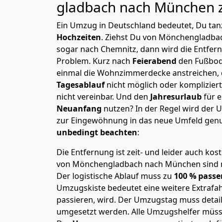
gladbach nach München
Ein Umzug in Deutschland bedeutet, Du tanz
Hochzeiten
. Ziehst Du von Mönchen­gladb
sogar nach Chemnitz, dann wird die Entfer
Problem.
Kurz nach
Feierabend
den Fußbod
einmal die Wohnzimmerdecke anstreichen, da
Tagesablauf
nicht möglich oder komplizier
nicht vereinbar. Und den
Jahresurlaub
für 
Neuanfang
nutzen? In der Regel wird der
zur Eingewöhnung in das neue Umfeld genu
unbedingt beachten
:
Die Entfernung ist zeit- und leider auch kos
von Mönchen­gladbach nach München sind ni
Der logistische Ablauf muss zu
100 % passe
Umzugskiste bedeutet eine weitere Extrafahr
passieren, wird.
Der Umzugstag muss detaill
umgesetzt werden. Alle Umzugshelfer müsse