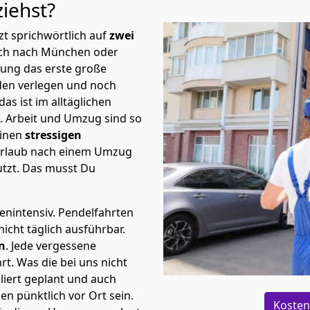
ziehst?
t sprichwörtlich auf
zwei
ach nach München oder
nung das erste große
en verlegen und noch
s ist im alltäglichen
t.
Arbeit und Umzug sind so
einen
stressigen
 Urlaub nach einem Umzug
tzt. Das musst Du
tenintensiv. Pendelfahrten
cht täglich ausführbar.
n
. Jede vergessene
t. Was die bei uns nicht
iert geplant und auch
n pünktlich vor Ort sein.
Kosten