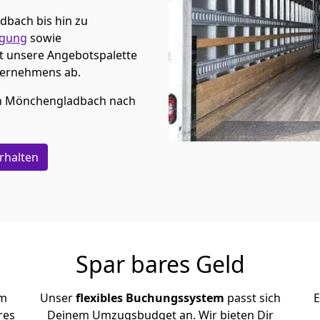
adbach
bis hin zu
rgung
sowie
t unsere Angebotspalette
ternehmens ab.
n
Mönchen­gladbach
nach
rhalten
Spar bares Geld
em
Unser
flexibles Buchungssystem
passt sich
E
res
Deinem Umzugsbudget an. Wir bieten Dir