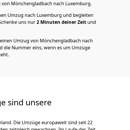
g von
Mönchen­gladbach
nach Luxemburg
.
nen Umzug nach Luxemburg und begleiten
 Schenke uns nur
2
Minuten deiner Zeit
und
 deinen Umzug von
Mönchen­gladbach
nach
nd die Nummer eins, wenn es um Umzüge
eht.
e sind unsere
land. Die Umzüge europaweit sind seit
22
nden zeitgleich gewachsen.
Im Laufe der Zeit