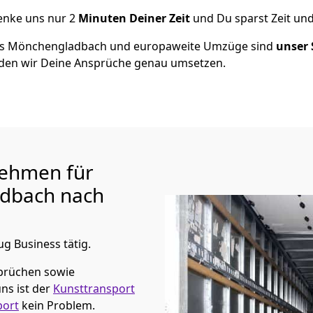
henke uns nur
2
Minuten Deiner Zeit
und Du sparst Zeit un
us
Mönchen­gladbach
und europaweite Umzüge sind
unser 
en wir Deine Ansprüche genau umsetzen.
ehmen für
adbach
nach
ug Business tätig.
prüchen sowie
ns ist der
Kunsttransport
port
kein Problem.