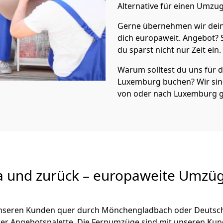
Alternative für einen Umzu
Gerne übernehmen wir dei
dich europaweit. Angebot?
du sparst nicht nur Zeit ein.
Warum solltest du uns für
Luxemburg
buchen? Wir si
von oder nach Luxemburg g
a und zurück – europaweite Umzüg
 unseren Kunden quer durch
Mönchen­gladbach
oder Deutsch
serer Angebotspalette. Die Fernumzüge sind mit unseren Ku