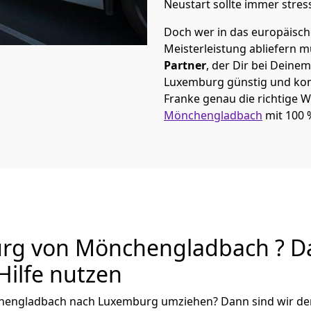
Neustart sollte immer stres
Doch wer in das europäische
Meisterleistung abliefern 
Partner
, der Dir bei Dein
Luxemburg günstig und komp
Franke
genau die richtige W
Mönchen­gladbach
mit 100 
g von Mönchen­gladbach ? Da
Hilfe nutzen
en­gladbach
nach Luxemburg
umziehen? Dann sind wir der 