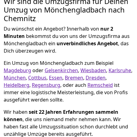
Wir sind die Umzugsfirma für Deinen
Umzug von Mönchen­gladbach nach
Chemnitz
Du wünschst ein Angebot? Innerhalb von
nur 2
Minuten
bekommst du von uns der Umzugsfirma aus
Mönchen­gladbach ein
unverbindliches Angebot
, das
Dich überzeugen wird.
Ein Umzug von Mönchen­gladbach zum Beispiel
Magdeburg
oder
Gelsenkirchen
,
Wiesbaden
,
Karlsruhe
,
München
,
Cottbus
,
Essen
,
Bremen
,
Dresden
,
Heidelberg
,
Regensburg
, oder auch
Remscheid
ist
immer eine logistische Meisterleistung, die von Profis
ausgeführt werden sollte.
Wir haben
seit
22 Jahren Erfahrungen sammeln
können
, die uns niemand mehr nehmen kann. Wir
haben fast alle Umzugssituation schon durchlebt und
unzählige Umzüge bereits ausgeführt.