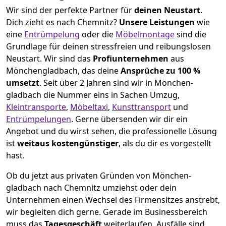
Wir sind der perfekte Partner für
deinen Neustart
.
Dich zieht es nach Chemnitz?
Unsere Leistungen
wie
eine
Entrümpelung
oder die
Möbelmontage
sind die
Grundlage für deinen stressfreien und reibungslosen
Neustart.
Wir sind das
Profiunternehmen
aus
Mönchen­gladbach, das deine
Ansprüche zu 100 %
umsetzt
. Seit über 2 Jahren sind wir in Mönchen­
gladbach die Nummer eins in Sachen Umzug,
Kleintransporte
,
Möbeltaxi
,
Kunsttransport
und
Entrümpelungen
.
Gerne übersenden wir dir ein
Angebot und du wirst sehen, die professionelle Lösung
ist
weitaus kostengünstiger
, als du dir es vorgestellt
hast.
Ob du jetzt aus privaten Gründen von Mönchen­
gladbach nach Chemnitz umziehst oder dein
Unternehmen einen Wechsel des Firmensitzes anstrebt,
wir begleiten dich gerne. Gerade im Businessbereich
muss das
Tagesgeschäft
weiterlaufen, Ausfälle sind